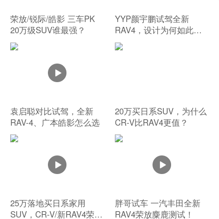
荣放/锐际/皓影 三车PK
YYP颜宇鹏试驾全新
20万级SUV谁最强？
RAV4，设计为何如此尴
尬？
袁启聪对比试驾，全新
20万买日系SUV，为什么
RAV-4、广本皓影怎么选
CR-V比RAV4更值？
25万落地买日系家用
胖哥试车 一汽丰田全新
SUV，CR-V/新RAV4荣
RAV4荣放麋鹿测试！