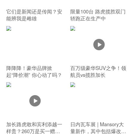
它们是新闻还是传闻？安
限量100台 路虎揽胜双门
能辨我是雌雄
轿跑正在生产中
降降降！豪华品牌掀
百万级豪华SUV之争！领
起“降价潮” 你心动了吗？
航员vs揽胜加长
加长路虎敢和宾利添越一
日内瓦车展 | Mansory大
样贵？260万是买一赠
量新作，其中包括爆改布