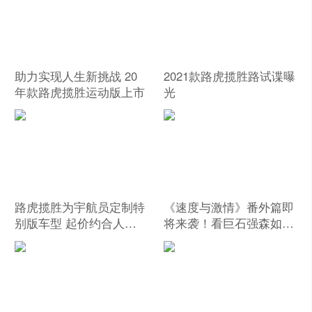
助力实现人生新挑战 20
2021款路虎揽胜路试谍曝
年款路虎揽胜运动版上市
光
路虎揽胜为宇航员定制特
《速度与激情》番外篇即
别版车型 起价约合人民
将来袭！看巨石强森如何
币98万元
徒手撕飞机！