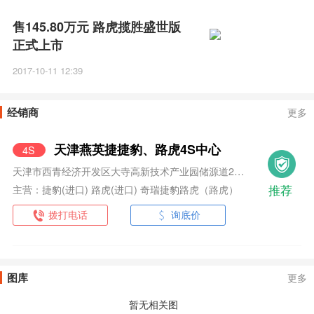
售145.80万元 路虎揽胜盛世版
正式上市
2017-10-11 12:39
经销商
更多
天津燕英捷捷豹、路虎4S中心
4S
天津市西青经济开发区大寺高新技术产业园储源道21号
推荐
主营：捷豹(进口) 路虎(进口) 奇瑞捷豹路虎（路虎）
拨打电话
询底价
图库
更多
暂无相关图