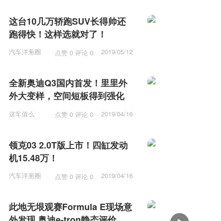
这台10几万轿跑SUV长得帅还
跑得快！这样选就对了！
汽车洋葱圈
2019/05/12
点赞 0 评论 0
15:53
全新奥迪Q3国内首发！里里外
外大变样，空间短板得到强化
这车值么
2019/04/16
点赞 0 评论 0
12:15
领克03 2.0T版上市！四缸发动
机15.48万！
汽车洋葱圈
2019/04/16
点赞 0 评论 0
11:57
此地无垠观赛Formula E现场意
外发现 奥迪e-tron静态评价