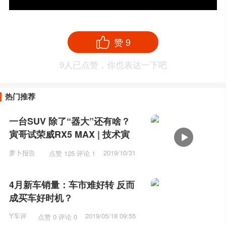
赞
9
9
人已点赞，你也表达一下吧
热门推荐
一台SUV 除了“器大”还有啥？
寅哥试荣威RX5 MAX | 技术寅
萝卜报告
2019/10/31
点赞 125 评论 1
10:31
4月新车销量：车市难好转 反而
成买车好时机？
Y车评
2019/05/18 09:55
点赞 0 评论 0