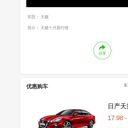
车型：
天籁
简介：
天籁十月新行情
分享
车
优惠购车
日产天
17.98 