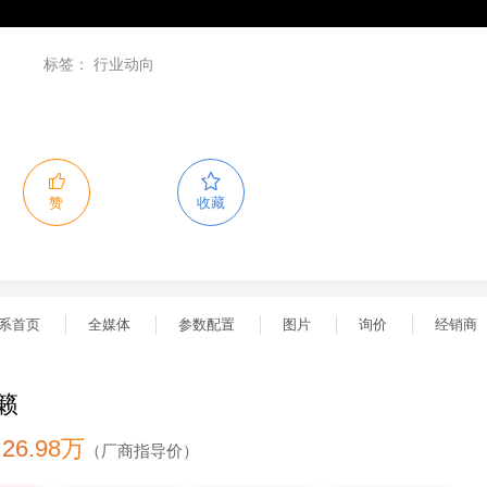
标签：
行业动向
赞
收藏
系首页
全媒体
参数配置
图片
询价
经销商
籁
- 26.98万
（厂商指导价）