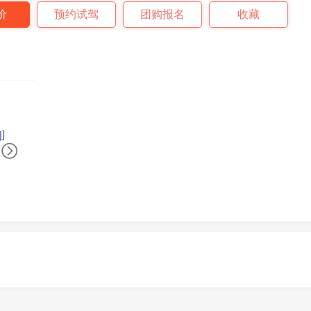
价
预约试驾
团购报名
收藏
]
图