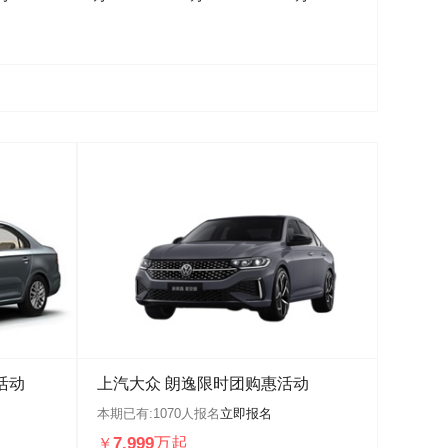
活动
上汽大众 朗逸限时团购惠活动
本期已有:
1070
人报名
立即报名
7.999万起
￥