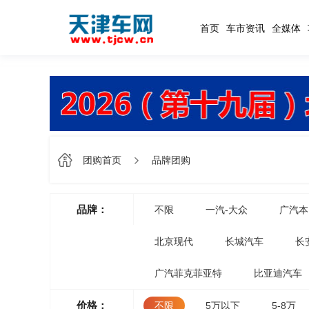
首页
车市资讯
全媒体
团购首页
品牌团购
品牌：
不限
一汽-大众
广汽本
北京现代
长城汽车
长
广汽菲克菲亚特
比亚迪汽车
价格：
不限
5万以下
5-8万