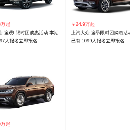
68万起
24.9万起
￥
众 途观L限时团购惠活动
本期
上汽大众 途昂限时团购惠活
97
人报名
立即报名
已有:
1099
人报名
立即报名
49万起