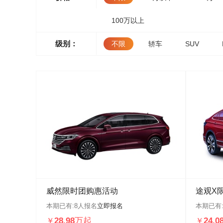
100万以上
级别：
不限
轿车
SUV
威然限时团购惠活动
途观X
本期已有:
8
人报名
立即报名
本期已有
28.98万起
24.
￥
￥