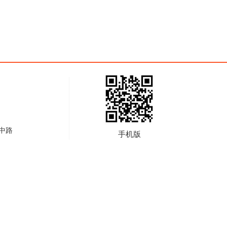
中路
手机版