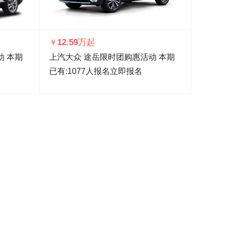
12.59万起
￥
动
本期
上汽大众 途岳限时团购惠活动
本期
已有:
1077
人报名
立即报名