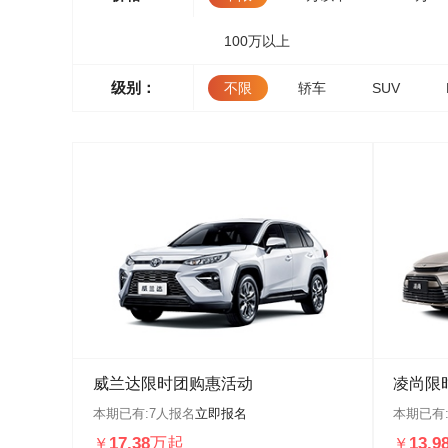
100万以上
级别：
不限
轿车
SUV
威兰达限时团购惠活动
凌尚限
本期已有:
7
人报名
立即报名
本期已有
17.38万起
13.
￥
￥