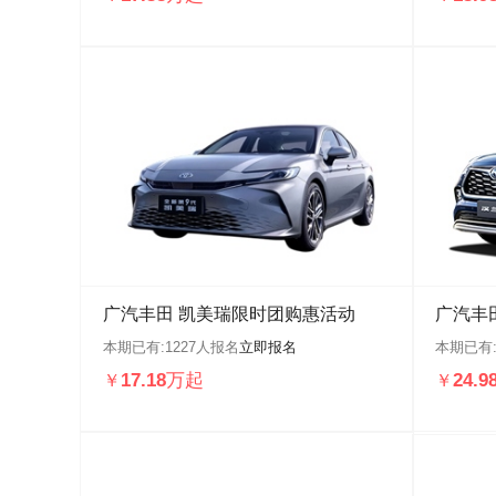
广汽丰田 凯美瑞限时团购惠活动
广汽丰
本期已有:
1227
人报名
立即报名
本期已有
17.18万起
24.
￥
￥