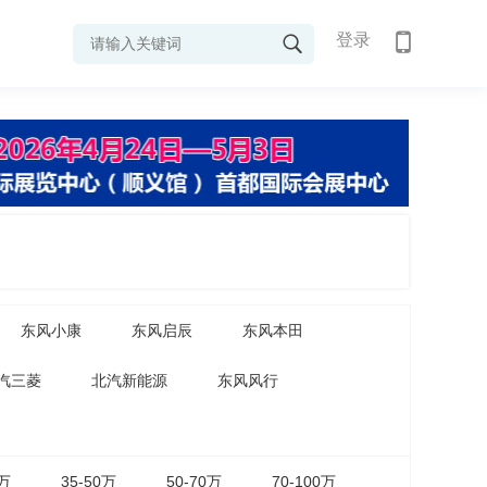
登录
东风小康
东风启辰
东风本田
汽三菱
北汽新能源
东风风行
5万
35-50万
50-70万
70-100万