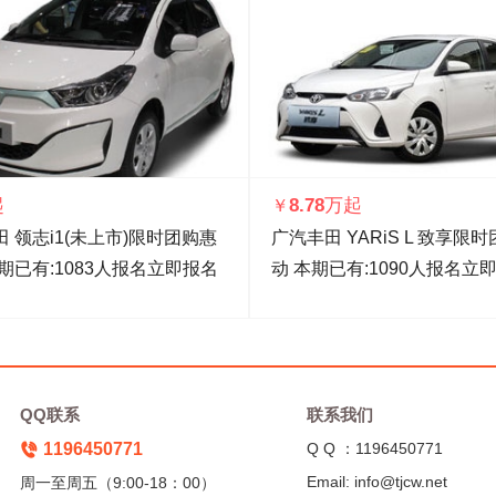
起
8.78万起
￥
 领志i1(未上市)限时团购惠
广汽丰田 YARiS L 致享限
期已有:
1083
人报名
立即报名
动
本期已有:
1090
人报名
立
QQ联系
联系我们
1196450771
Q Q ：1196450771
Email: info@tjcw.net
周一至周五（9:00-18：00）