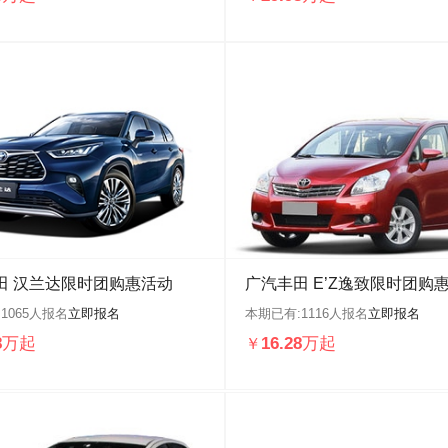
田 汉兰达限时团购惠活动
广汽丰田 E’Z逸致限时团购
:
1065
人报名
立即报名
本期已有:
1116
人报名
立即报名
98万起
16.28万起
￥