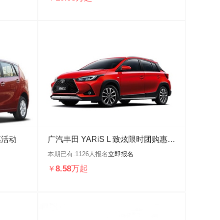
惠活动
广汽丰田 YARiS L 致炫限时团购惠活动
本期已有:
1126
人报名
立即报名
8.58万起
￥