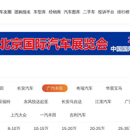
车友圈
团购报名
车型库
经销商
汽车图库
二手车
投诉平台
排行榜
田
长安汽车
广汽丰田
奇瑞汽车
华晨宝马
安福特
东风悦达起亚
长安马自达
江淮汽车
广
上汽大众
一汽丰田
吉利汽车
8-10万
10-15万
15-20万
20-25万
25-3