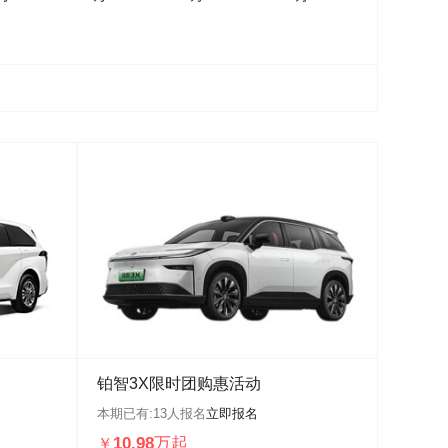
铂智3X限时团购惠活动
本期已有:
13
人报名
立即报名
10.98万起
￥