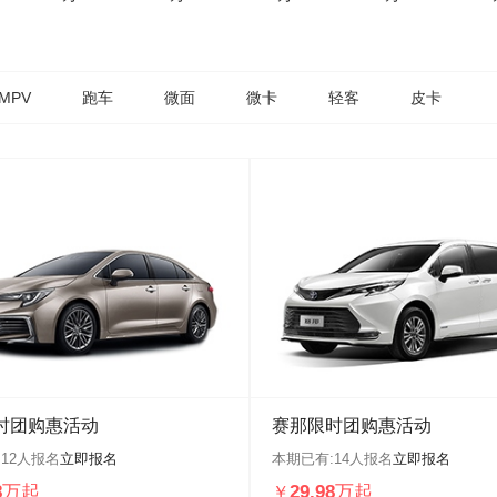
MPV
跑车
微面
微卡
轻客
皮卡
时团购惠活动
赛那限时团购惠活动
:
12
人报名
立即报名
本期已有:
14
人报名
立即报名
98万起
29.98万起
￥