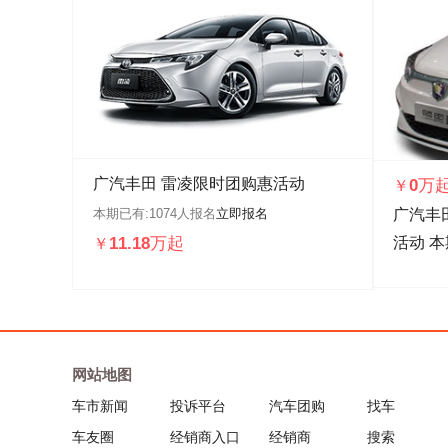
广汽丰田 雷凌限时团购惠活动
0万
￥
本期已有:
1074
人报名
立即报名
广汽丰田
11.18万起
活动
本
￥
网站地图
车市新闻
投诉平台
汽车团购
找车
车友圈
经销商入口
经销商
搜索