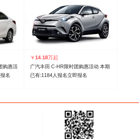
14.18万起
￥
时团购惠活
广汽丰田 C-HR限时团购惠活动
本期
即报名
已有:
1184
人报名
立即报名