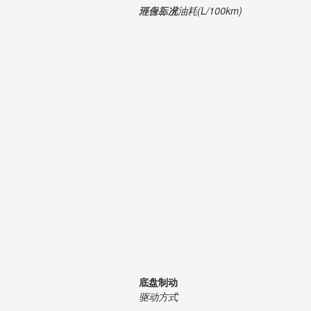
混合工况油耗(L/100km)
环保标准
底盘制动
驱动方式