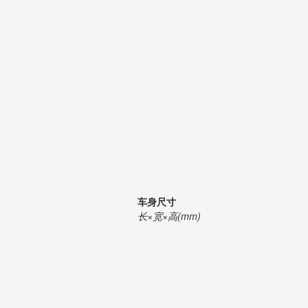
车身尺寸
长×宽×高(mm)