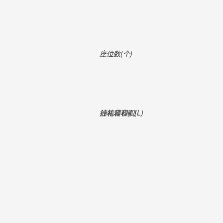
座位数(个)
行礼箱容积(L)
油箱容积(L)