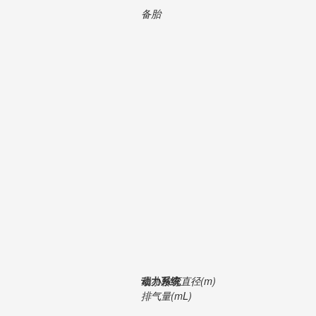
备胎
最小转弯直径(m)
动力系统
排气量(mL)