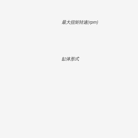
最大扭矩转速(rpm)
缸体形式